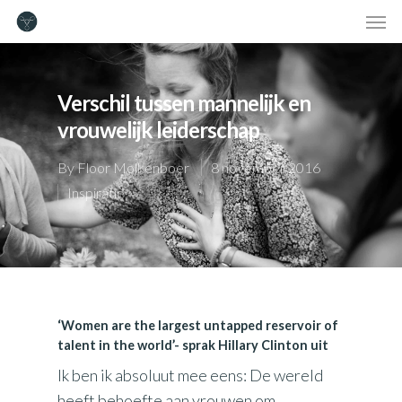
Verschil tussen mannelijk en
vrouwelijk leiderschap
By
Floor Molkenboer
8 november 2016
Inspiratie
‘Women are the largest untapped reservoir of
talent in the world’- sprak Hillary Clinton uit
Ik ben ik absoluut mee eens: De wereld
heeft behoefte aan vrouwen om