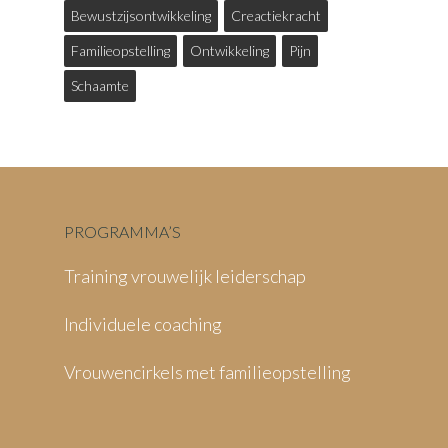
Bewustzijsontwikkeling
Creactiekracht
Familieopstelling
Ontwikkeling
Pijn
Schaamte
PROGRAMMA’S
Training vrouwelijk leiderschap
Individuele coaching
Vrouwencirkels met familieopstelling