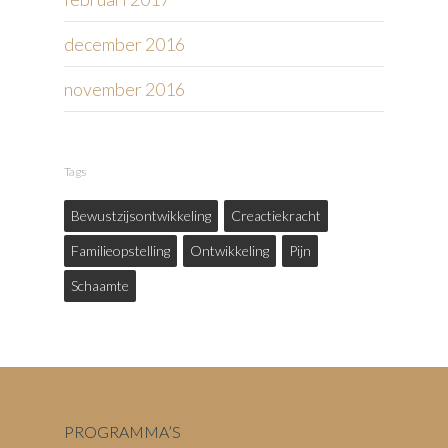
december 2016
november 2016
Tags
Bewustzijsontwikkeling
Creactiekracht
Familieopstelling
Ontwikkeling
Pijn
Schaamte
PROGRAMMA’S