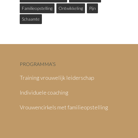
Familieopstelling
Ontwikkeling
Pijn
Schaamte
PROGRAMMA’S
Training vrouwelijk leiderschap
Individuele coaching
Vrouwencirkels met familieopstelling