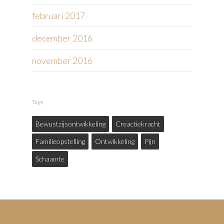
februari 2017
december 2016
november 2016
Tags
Bewustzijsontwikkeling
Creactiekracht
Familieopstelling
Ontwikkeling
Pijn
Schaamte