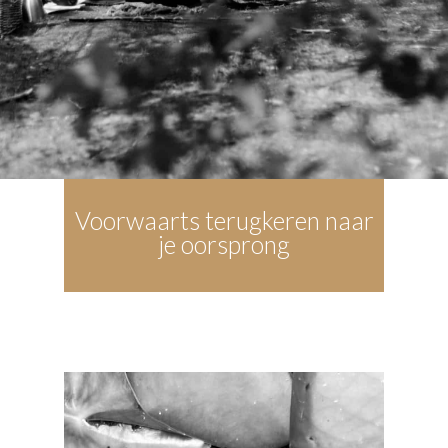
Voorwaarts terugkeren naar
je oorsprong