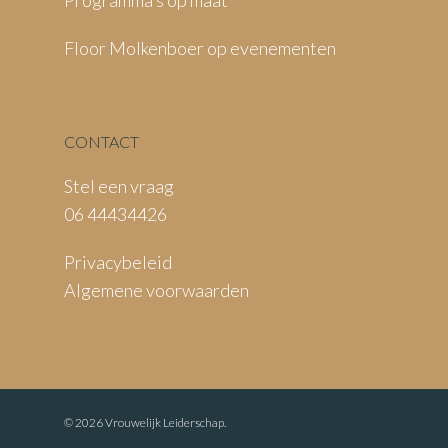
Floor Molkenboer op evenementen
CONTACT
Stel een vraag
06 44434426
Privacybeleid
Algemene voorwaarden
© 2026 Vrouwelijk Leiderschap.