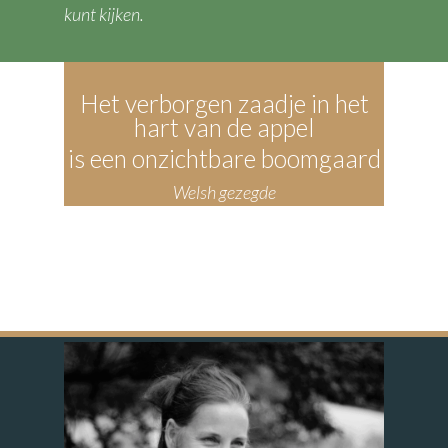
kunt kijken.
Het verborgen zaadje in het
hart van de appel
is een onzichtbare boomgaard
Welsh gezegde