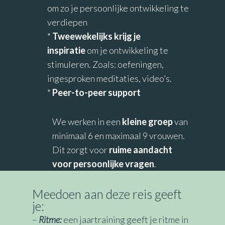
om zo je persoonlijke ontwikkeling te
verdiepen
*
Tweewekelijks krijg je
inspiratie
om je ontwikkeling te
stimuleren. Zoals: oefeningen,
ingesproken meditaties, video’s.
*
Peer-to-peer support
We werken in een
kleine groep
van
minimaal 6 en maximaal 9 vrouwen.
Dit zorgt voor
ruime aandacht
voor persoonlijke vragen
.
Meedoen aan deze reis geeft
je:
–
Ritme:
een jaartraining geeft je ritme in