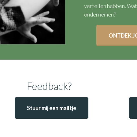
vertellen hebben. Wat 
ondernemen?
ONTDEK J
Feedback?
Stuur mij een mailtje