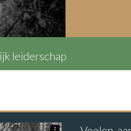
G
ijk leiderschap
Voelen, aa