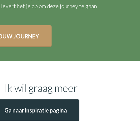
levert het je op om deze journey te gaan
OUW JOURNEY
Ik wil graag meer
Ga naar inspiratie pagina