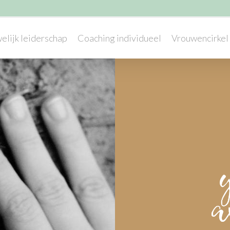
elijk leiderschap
Coaching individueel
Vrouwencirkel 