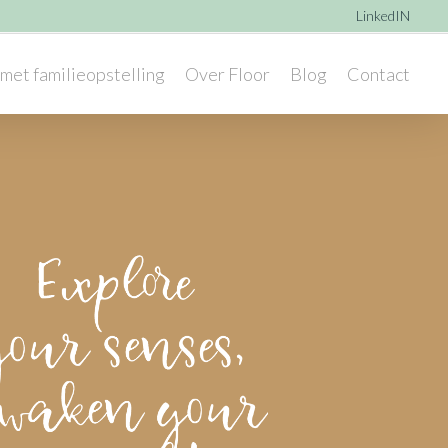
LinkedIN
met familieopstelling
Over Floor
Blog
Contact