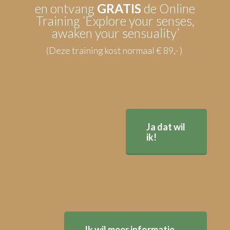
en ontvang
GRATIS
de Online
Training ‘Explore your senses,
awaken your sensuality’
(Deze training kost normaal € 89,- )
Ja dat wil
ik!
Ik wil meer informatie