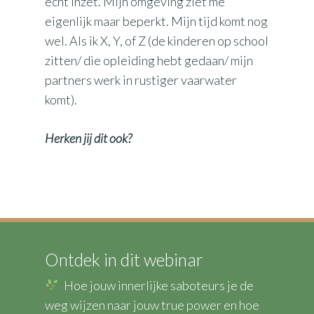
echt inzet. Mijn omgeving ziet me
eigenlijk maar beperkt. Mijn tijd komt nog
wel. Als ik X, Y, of Z (de kinderen op school
zitten/ die opleiding hebt gedaan/ mijn
partners werk in rustiger vaarwater
komt).
Herken jij dit ook?
Ontdek in dit webinar
Hoe jouw innerlijke saboteurs je de
weg wijzen naar jouw true power en hoe