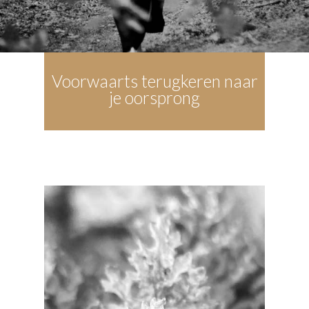
Voorwaarts terugkeren naar
je oorsprong