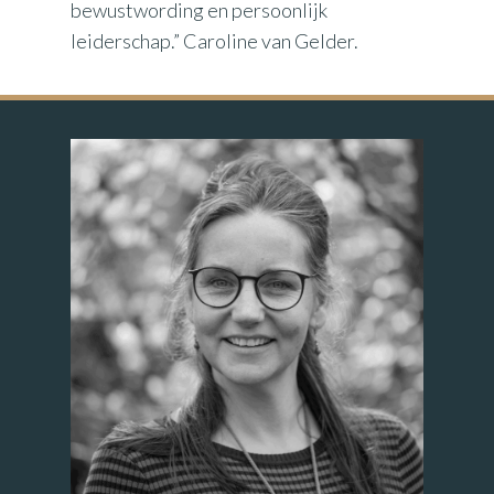
bewustwording en persoonlijk
leiderschap.” Caroline van Gelder.