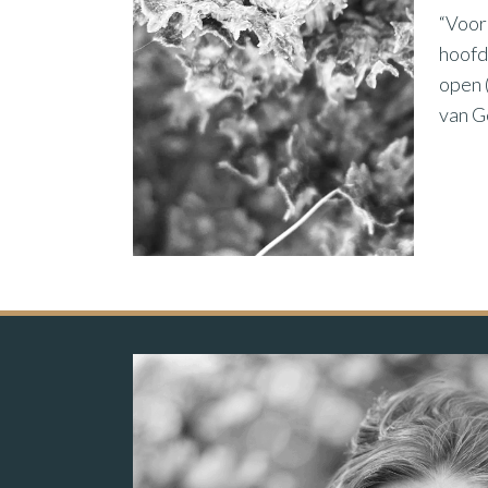
“Voor
hoofd 
open 
van G