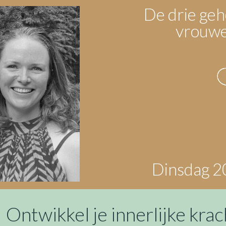
De drie geh
vrouwel
Dinsdag 2
Ontwikkel je innerlijke krac