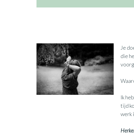
Je do
die he
voorg
Waaro
Ik heb
tijd k
werk 
Herken