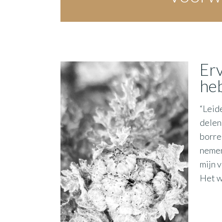
Erv
he
“Leid
delen 
borre
nemen
mijn 
Het w