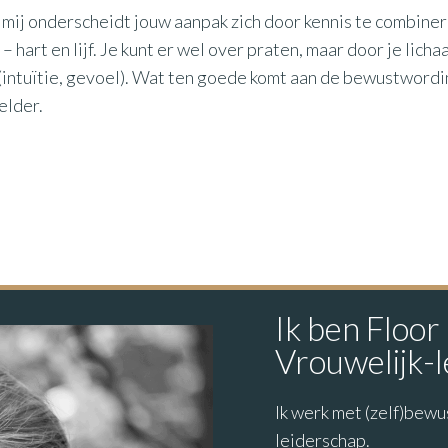
 mij onderscheidt jouw aanpak zich door kennis te combinere
– hart en lijf. Je kunt er wel over praten, maar door je lic
(intuïtie, gevoel). Wat ten goede komt aan de bewustwordin
elder.
Ik ben Floor
Vrouwelijk-
Ik werk met (zelf)bewu
leiderschap.